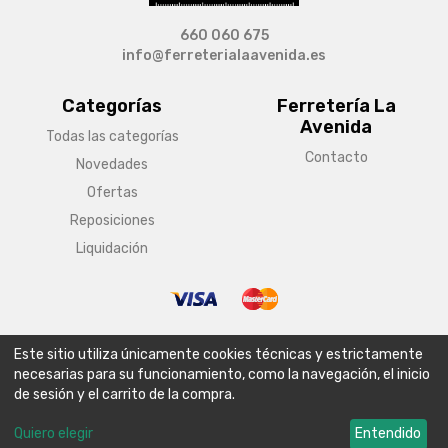
660 060 675
info@ferreterialaavenida.es
Categorías
Ferretería La
Avenida
Todas las categorías
Contacto
Novedades
Ofertas
Reposiciones
Liquidación
© Copyright 2026 Ferretería La Avenida
Este sitio utiliza únicamente cookies técnicas y estrictamente
Aviso legal
Condiciones generales de venta
Política de envío
necesarias para su funcionamiento, como la navegación, el inicio
de sesión y el carrito de la compra.
Política de privacidad
Política de cookies
Configurar cookies
Quiero elegir
Entendido