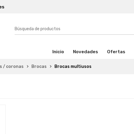
es
(activo)
Inicio
Novedades
Ofertas
as / coronas
Brocas
Brocas multiusos