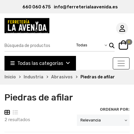
660 060 675
info@ferreterialaavenida.es
0
Todas las categorías
Inicio
Industria
Abrasivos
Piedras de afilar
Piedras de afilar
ORDENAR POR:
2 resultados