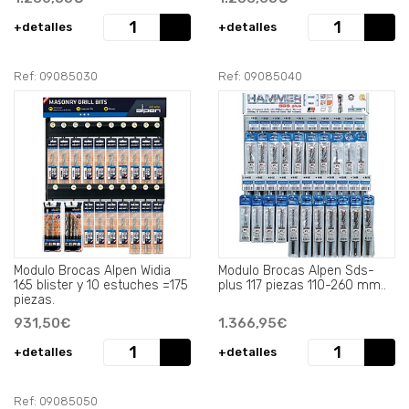
+detalles
+detalles
Ref: 09085030
Ref: 09085040
Modulo Brocas Alpen Widia
Modulo Brocas Alpen Sds-
165 blister y 10 estuches =175
plus 117 piezas 110-260 mm..
piezas.
931,50€
1.366,95€
+detalles
+detalles
Ref: 09085050