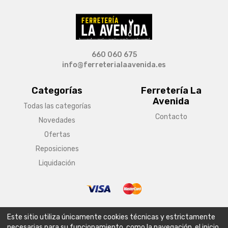
660 060 675
info@ferreterialaavenida.es
Categorías
Ferretería La
Avenida
Todas las categorías
Contacto
Novedades
Ofertas
Reposiciones
Liquidación
© Copyright 2026 Ferretería La Avenida
Este sitio utiliza únicamente cookies técnicas y estrictamente
Aviso legal
Condiciones generales de venta
Política de envío
necesarias para su funcionamiento, como la navegación, el inicio