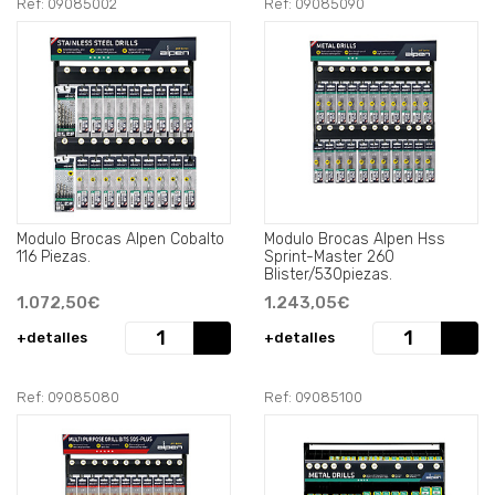
Ref: 09085002
Ref: 09085090
Modulo Brocas Alpen Cobalto
Modulo Brocas Alpen Hss
116 Piezas.
Sprint-Master 260
Blister/530piezas.
1.072,50€
1.243,05€
+detalles
+detalles
Ref: 09085080
Ref: 09085100