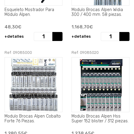
Esqueleto Mostrador Para
Modulo Brocas Alpen Widia
Módulo Alpen.
300 / 400 mm. 58 piezas.
48,30€
1.168,70€
+detalles
+detalles
Ref: 09085000
Ref: 09085020
Modulo Brocas Alpen Cobalto
Modulo Brocas Alpen Hss
Forte 76 Piezas.
Super 152 blister / 312 piezas.
1.280,55€
1.238,65€