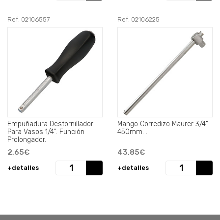
Ref: 02106557
Ref: 02106225
Empuñadura Destornillador
Mango Corredizo Maurer 3/4"
Para Vasos 1/4". Función
450mm. .
Prolongador.
2,65€
43,85€
+detalles
+detalles