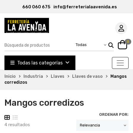
660 060 675
info@ferreterialaavenida.es
0
Todas las categorías
Inicio
Industria
Llaves
Llaves de vaso
Mangos
corredizos
Mangos corredizos
ORDENAR POR:
4 resultados