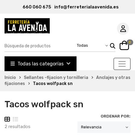
660 060 675
info@ferreterialaavenida.es
0
Todas las categorías
Inicio
Sellantes -fijacion y tornilleria
Anclajes y otras
fijaciones
Tacos wolfpack sn
Tacos wolfpack sn
ORDENAR POR:
2 resultados