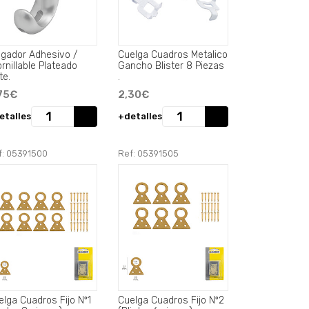
lgador Adhesivo /
Cuelga Cuadros Metalico
rnillable Plateado
Gancho Blister 8 Piezas
te.
.
75€
2,30€
etalles
+detalles
f: 05391500
Ref: 05391505
elga Cuadros Fijo Nº1
Cuelga Cuadros Fijo Nº2