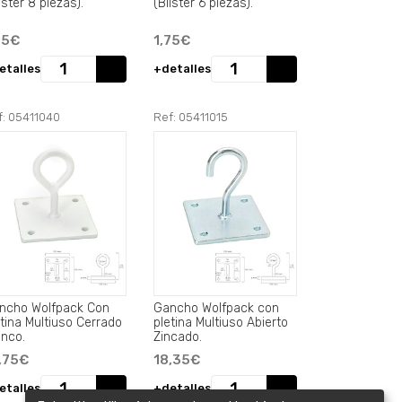
ister 8 piezas).
(Blister 6 piezas).
75€
1,75€
etalles
+detalles
f: 05411040
Ref: 05411015
ncho Wolfpack Con
Gancho Wolfpack con
etina Multiuso Cerrado
pletina Multiuso Abierto
anco.
Zincado.
,75€
18,35€
etalles
+detalles