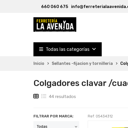
660 060 675
info@ferreterialaavenida.
Todas las categorías
Inicio
Sellantes -fijacion y tornilleria
Col
Colgadores clavar /cua
44 resultados
FILTRAR POR MARCA:
Ref: 05434312