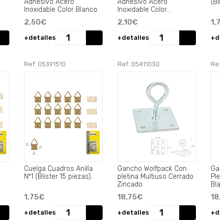
Adhesivo Acero
Adhesivo Acero
(Bl
Inoxidable Color Blanco.
Inoxidable Color
Metalizado / Blanco.
2,50€
2,10€
1,
+detalles
+detalles
+d
Ref: 05391510
Ref: 05411030
Re
Cuelga Cuadros Anilla
Gancho Wolfpack Con
Ga
.
Nº1 (Blister 15 piezas).
pletina Multiuso Cerrado
Pl
Zincado.
Bl
1,75€
18,75€
18
+detalles
+detalles
+d