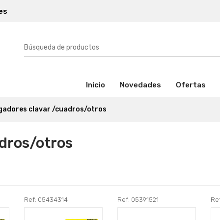
es
(activo)
Inicio
Novedades
Ofertas
gadores clavar /cuadros/otros
dros/otros
Ref: 05434314
Ref: 05391521
Ref