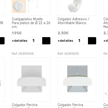
Cuelgaplatos Muelle
Colgador Adhesivo /
Co
 18
Para platos de Ø 22 a 26
Atornillable Blanco.
Ato
cm..
Ma
1,95€
2,30€
2,
+detalles
+detalles
+d
Ref: 05393005
Ref: 05393010
Re
Colgador Percha
Colgador Percha
Cu