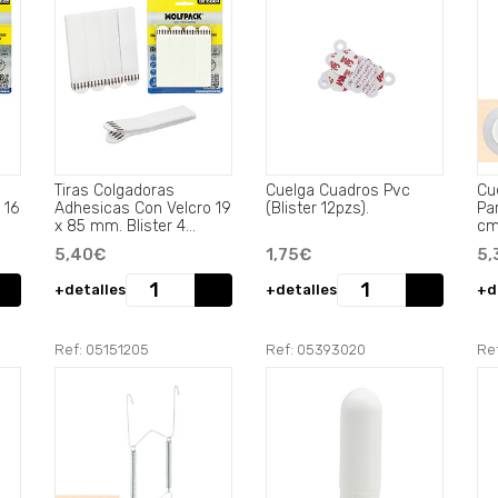
Tiras Colgadoras
Cuelga Cuadros Pvc
Cu
 16
Adhesicas Con Velcro 19
(Blister 12pzs).
Pa
x 85 mm. Blister 4
cm
unidades.
5,40€
1,75€
5,
+detalles
+detalles
+d
Ref: 05151205
Ref: 05393020
Re