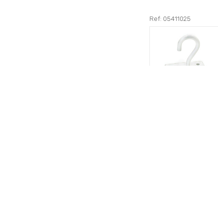
Ref: 05411025
Gancho Wolfpack con
pletina Multiuso Abier
Blanco.
18,35€
+detalles
Ref: 05390140