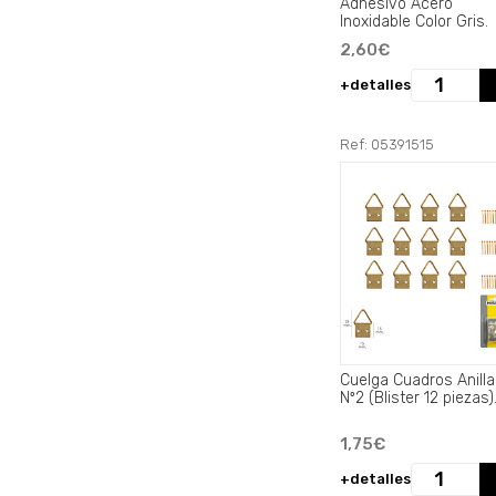
Adhesivo Acero
Inoxidable Color Gris.
2,60€
+detalles
Ref: 05391515
Cuelga Cuadros Anilla
Nº2 (Blister 12 piezas)
1,75€
+detalles