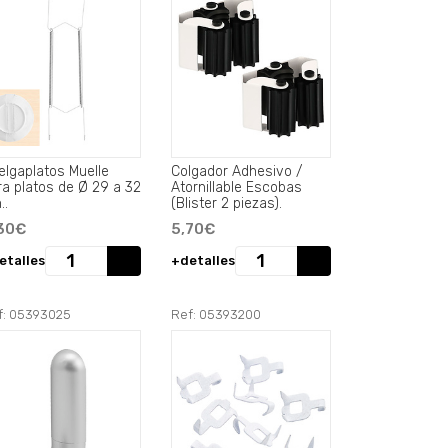
elgaplatos Muelle
Colgador Adhesivo /
ra platos de Ø 29 a 32
Atornillable Escobas
..
(Blister 2 piezas).
30€
5,70€
etalles
+detalles
f: 05393025
Ref: 05393200