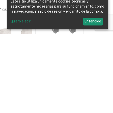
Este sitio utiliza únicamente cookies técnicas y
estrictamente necesarias para su funcionamiento, como
f: 05390120
Ref: 05390130
la navegación, el inicio de sesión y el carrito de la compra.
Quiero elegir
Entendido
lgador Oryx Inoxidable
Colgador Oryx Inoxidable
nde (Blister 2
Pequeño (Blister 4
idades) Adhesivo.
Unidades) Adhesivo.
30€
2,45€
etalles
+detalles
f: 05411000
Ref: 05411005