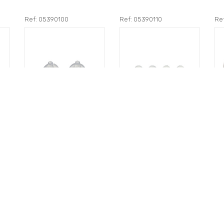
Ref: 05390100
Ref: 05390110
Re
Colgador Oryx
Colgador Oryx
Co
to
Transparente Grande
Transparente Pequeño
Gra
(Blister 2 Unidades)
(Blister 4 Unidades)
Un
Adhesivo.
Adhesivo.
1,70€
1,20€
3,
+detalles
+detalles
+d
Ref: 05390160
Ref: 05390150
Re