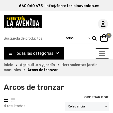
660 060 675
info@ferreterialaavenida.es
0
Todas las categorías
Inicio
Agricultura y jardín
Herramientas jardin
manuales
Arcos de tronzar
Arcos de tronzar
ORDENAR POR:
4 resultados