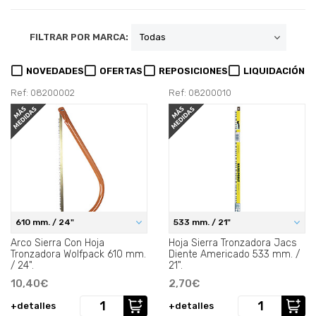
FILTRAR POR MARCA:
NOVEDADES
OFERTAS
REPOSICIONES
LIQUIDACIÓN
Ref: 08200002
Ref: 08200010
610 mm. / 24"
533 mm. / 21"
Arco Sierra Con Hoja
Hoja Sierra Tronzadora Jacs
Tronzadora Wolfpack 610 mm.
Diente Americado 533 mm. /
/ 24".
21".
10,40€
2,70€
+detalles
+detalles