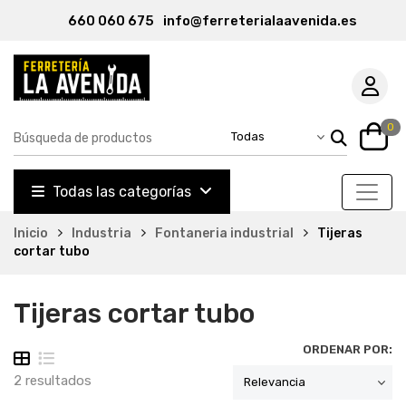
660 060 675
info@ferreterialaavenida.es
0
Todas las categorías
Inicio
Industria
Fontaneria industrial
Tijeras
cortar tubo
Tijeras cortar tubo
ORDENAR POR:
2 resultados