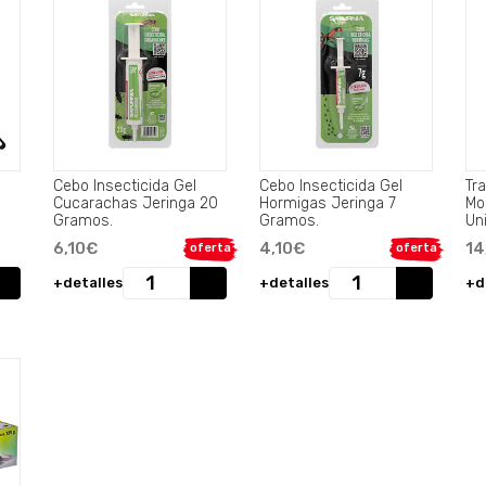
Cebo Insecticida Gel
Cebo Insecticida Gel
Tr
Cucarachas Jeringa 20
Hormigas Jeringa 7
Mo
Gramos.
Gramos.
Un
6,10€
4,10€
14
oferta
oferta
+detalles
+detalles
+d