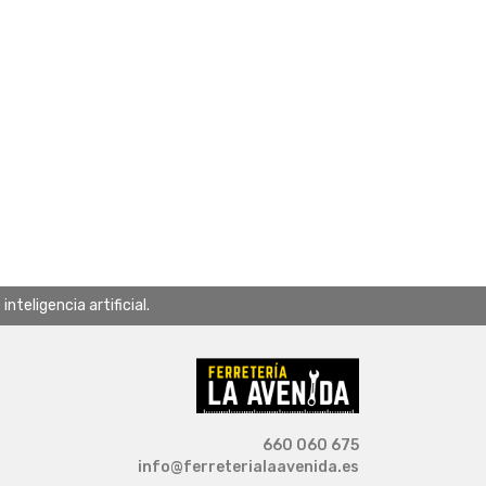
teligencia artificial.
660 060 675
info@ferreterialaavenida.es