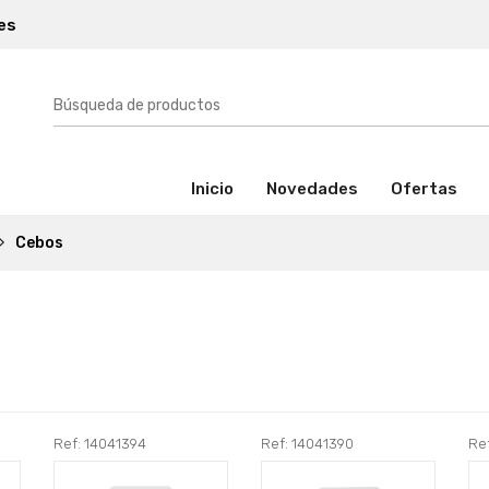
es
(activo)
Inicio
Novedades
Ofertas
Cebos
Ref: 14041394
Ref: 14041390
Re