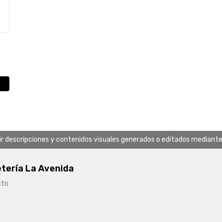
uir descripciones y contenidos visuales generados o editados mediante in
etería La Avenida
cto