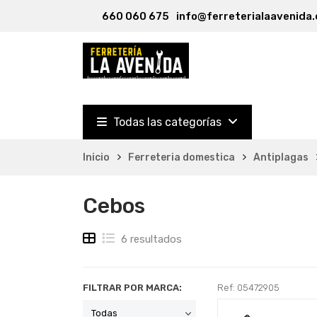
660 060 675
info@ferreterialaavenida.
Todas las categorías
Inicio
Ferreteria domestica
Antiplagas
Cebos
6 resultados
FILTRAR POR MARCA:
Ref: 05472905