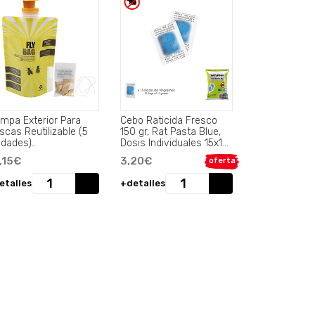
ampa Exterior Para
Cebo Raticida Fresco
scas Reutilizable (5
150 gr, Rat Pasta Blue,
idades)..
Dosis Individuales 15x10
gr.
,15€
3,20€
oferta
etalles
+detalles