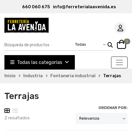
660 060 675
info@ferreterialaavenida.es
0
Todas las categorías
Inicio
Industria
Fontaneria industrial
Terrajas
Terrajas
ORDENAR POR:
2 resultados