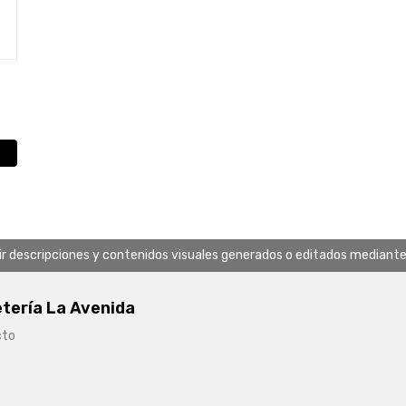
uir descripciones y contenidos visuales generados o editados mediante in
etería La Avenida
cto